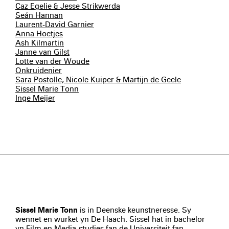
Caz Egelie & Jesse Strikwerda
Seán Hannan
Laurent-David Garnier
Anna Hoetjes
Ash Kilmartin
Janne van Gilst
Lotte van der Woude
Onkruidenier
Sara Postolle, Nicole Kuiper & Martijn de Geele
Sissel Marie Tonn
Inge Meijer
Sissel Marie Tonn
is in Deenske keunstneresse. Sy
wennet en wurket yn De Haach. Sissel hat in bachelor
yn Film en Media-studies fan de Universiteit fan