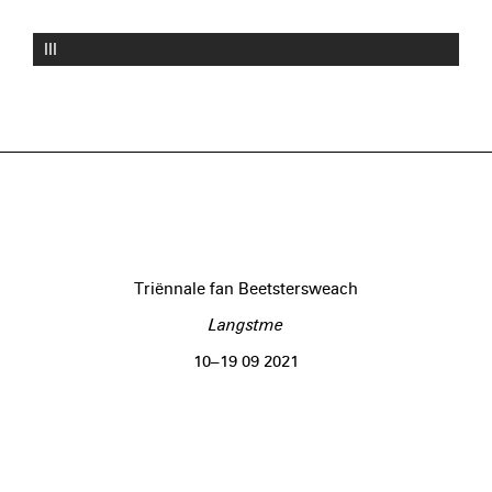
III
Triënnale fan Beetstersweach
Langstme
10–19 09 2021