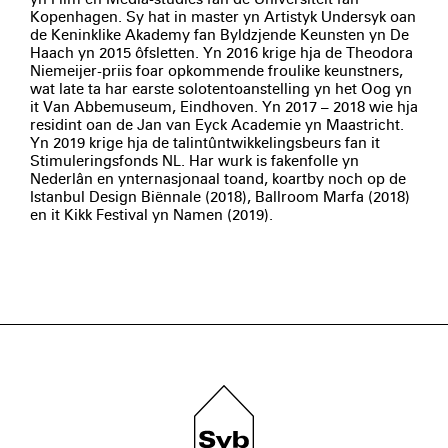
Kopenhagen. Sy hat in master yn Artistyk Undersyk oan
de Keninklike Akademy fan Byldzjende Keunsten yn De
Haach yn 2015 ôfsletten. Yn 2016 krige hja de Theodora
Niemeijer-priis foar opkommende froulike keunstners,
wat late ta har earste solotentoanstelling yn het Oog yn
it Van Abbemuseum, Eindhoven. Yn 2017 – 2018 wie hja
residint oan de Jan van Eyck Academie yn Maastricht.
Yn 2019 krige hja de talintûntwikkelingsbeurs fan it
Stimuleringsfonds NL. Har wurk is fakenfolle yn
Nederlân en ynternasjonaal toand, koartby noch op de
Istanbul Design Biënnale (2018), Ballroom Marfa (2018)
en it Kikk Festival yn Namen (2019).