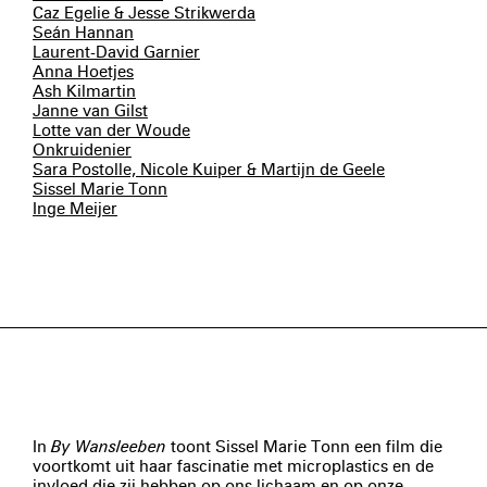
Caz Egelie & Jesse Strikwerda
Seán Hannan
Laurent-David Garnier
Anna Hoetjes
Ash Kilmartin
Janne van Gilst
Lotte van der Woude
Onkruidenier
Sara Postolle, Nicole Kuiper & Martijn de Geele
Sissel Marie Tonn
Inge Meijer
In
By Wansleeben
toont Sissel Marie Tonn een film die
voortkomt uit haar fascinatie met microplastics en de
invloed die zij hebben op ons lichaam en op onze