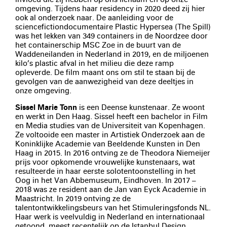
omgeving. Tijdens haar residency in 2020 deed zij hier
ook al onderzoek naar. De aanleiding voor de
sciencefictiondocumentaire Plastic Hypersea (The Spill)
was het lekken van 349 containers in de Noordzee door
het containerschip MSC Zoe in de buurt van de
Waddeneilanden in Nederland in 2019, en de miljoenen
kilo’s plastic afval in het milieu die deze ramp
opleverde. De film maant ons om stil te staan bij de
gevolgen van de aanwezigheid van deze deeltjes in
onze omgeving.
Sissel Marie Tonn
is een Deense kunstenaar. Ze woont
en werkt in Den Haag. Sissel heeft een bachelor in Film
en Media studies van de Universiteit van Kopenhagen.
Ze voltooide een master in Artistiek Onderzoek aan de
Koninklijke Academie van Beeldende Kunsten in Den
Haag in 2015. In 2016 ontving ze de Theodora Niemeijer
prijs voor opkomende vrouwelijke kunstenaars, wat
resulteerde in haar eerste solotentoonstelling in het
Oog in het Van Abbemuseum, Eindhoven. In 2017 –
2018 was ze resident aan de Jan van Eyck Academie in
Maastricht. In 2019 ontving ze de
talentontwikkelingsbeurs van het Stimuleringsfonds NL.
Haar werk is veelvuldig in Nederland en internationaal
getoond, meest recentelijk op de Istanbul Design