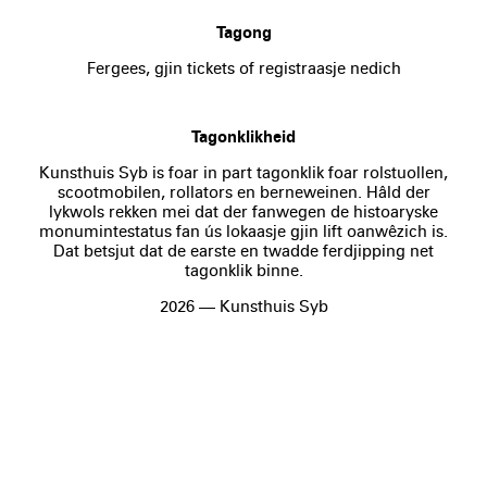
Tagong
Fergees, gjin tickets of registraasje nedich
Tagonklikheid
Kunsthuis Syb is foar in part tagonklik foar rolstuollen,
scootmobilen, rollators en berneweinen. Hâld der
lykwols rekken mei dat der fanwegen de histoaryske
monumintestatus fan ús lokaasje gjin lift oanwêzich is.
Dat betsjut dat de earste en twadde ferdjipping net
tagonklik binne.
2026 — Kunsthuis Syb