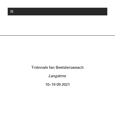
III
Triënnale fan Beetstersweach
Langstme
10–19 09 2021