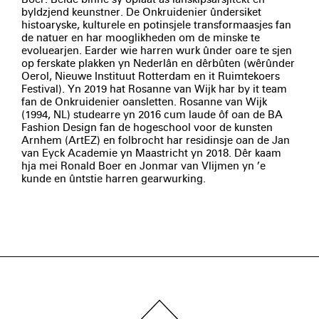
byldzjend keunstner. De Onkruidenier ûndersiket
histoaryske, kulturele en potinsjele transformaasjes fan
de natuer en har mooglikheden om de minske te
evoluearjen. Earder wie harren wurk ûnder oare te sjen
op ferskate plakken yn Nederlân en dêrbûten (wêrûnder
Oerol, Nieuwe Instituut Rotterdam en it Ruimtekoers
Festival). Yn 2019 hat Rosanne van Wijk har by it team
fan de Onkruidenier oansletten. Rosanne van Wijk
(1994, NL) studearre yn 2016 cum laude ôf oan de BA
Fashion Design fan de hogeschool voor de kunsten
Arnhem (ArtEZ) en folbrocht har residinsje oan de Jan
van Eyck Academie yn Maastricht yn 2018. Dêr kaam
hja mei Ronald Boer en Jonmar van Vlijmen yn ’e
kunde en ûntstie harren gearwurking.