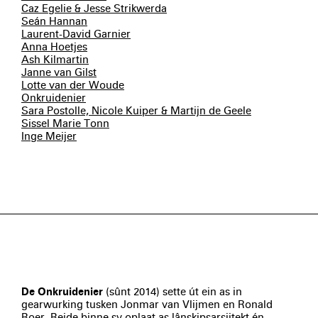
Caz Egelie & Jesse Strikwerda
Seán Hannan
Laurent-David Garnier
Anna Hoetjes
Ash Kilmartin
Janne van Gilst
Lotte van der Woude
Onkruidenier
Sara Postolle, Nicole Kuiper & Martijn de Geele
Sissel Marie Tonn
Inge Meijer
De Onkruidenier
(sûnt 2014) sette út ein as in
gearwurking tusken Jonmar van Vlijmen en Ronald
Boer. Beide binne sy oplaat as lânskipsarsjitekt én