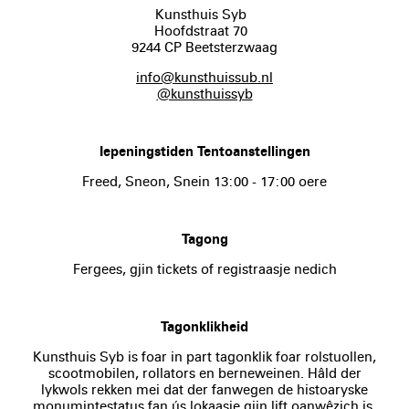
Kunsthuis Syb
Hoofdstraat 70
9244 CP Beetsterzwaag
info@kunsthuissub.nl
@kunsthuissyb
Iepeningstiden Tentoanstellingen
Freed, Sneon, Snein 13:00 - 17:00 oere
Tagong
Fergees, gjin tickets of registraasje nedich
Tagonklikheid
Kunsthuis Syb is foar in part tagonklik foar rolstuollen,
scootmobilen, rollators en berneweinen. Hâld der
lykwols rekken mei dat der fanwegen de histoaryske
monumintestatus fan ús lokaasje gjin lift oanwêzich is.