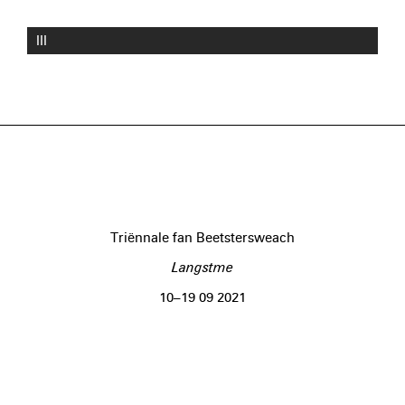
III
Triënnale fan Beetstersweach
Langstme
10–19 09 2021