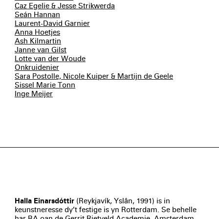
Caz Egelie & Jesse Strikwerda
Seán Hannan
Laurent-David Garnier
Anna Hoetjes
Ash Kilmartin
Janne van Gilst
Lotte van der Woude
Onkruidenier
Sara Postolle, Nicole Kuiper & Martijn de Geele
Sissel Marie Tonn
Inge Meijer
Halla Einarsdóttir
(Reykjavík, Yslân, 1991) is in
keunstneresse dy’t festige is yn Rotterdam. Se behelle
har BA oan de Gerrit Rietveld Academie, Amsterdam