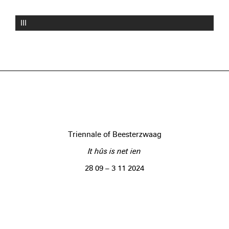
III
Triennale of Beesterzwaag
It hûs is net ien
28 09 – 3 11 2024