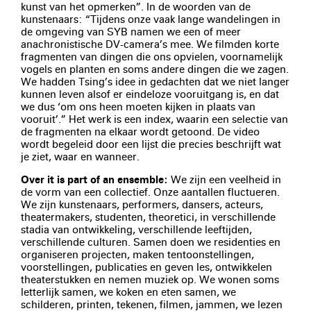
kunst van het opmerken”. In de woorden van de
kunstenaars: “Tijdens onze vaak lange wandelingen in
de omgeving van SYB namen we een of meer
anachronistische DV-camera’s mee. We filmden korte
fragmenten van dingen die ons opvielen, voornamelijk
vogels en planten en soms andere dingen die we zagen.
We hadden Tsing’s idee in gedachten dat we niet langer
kunnen leven alsof er eindeloze vooruitgang is, en dat
we dus ‘om ons heen moeten kijken in plaats van
vooruit’.” Het werk is een index, waarin een selectie van
de fragmenten na elkaar wordt getoond. De video
wordt begeleid door een lijst die precies beschrijft wat
je ziet, waar en wanneer.
Over it is part of an ensemble:
We zijn een veelheid in
de vorm van een collectief. Onze aantallen fluctueren.
We zijn kunstenaars, performers, dansers, acteurs,
theatermakers, studenten, theoretici, in verschillende
stadia van ontwikkeling, verschillende leeftijden,
verschillende culturen. Samen doen we residenties en
organiseren projecten, maken tentoonstellingen,
voorstellingen, publicaties en geven les, ontwikkelen
theaterstukken en nemen muziek op. We wonen soms
letterlijk samen, we koken en eten samen, we
schilderen, printen, tekenen, filmen, jammen, we lezen