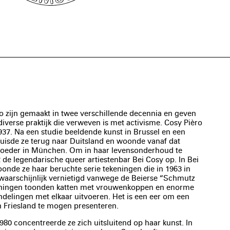
o zijn gemaakt in twee verschillende decennia en geven
diverse praktijk die verweven is met activisme. Cosy Pièro
37. Na een studie beeldende kunst in Brussel en een
erhuisde ze terug naar Duitsland en woonde vanaf dat
oeder in München. Om in haar levensonderhoud te
2 de legendarische queer artiestenbar Bei Cosy op. In Bei
onde ze haar beruchte serie tekeningen die in 1963 in
aarschijnlijk vernietigd vanwege de Beierse “Schmutz
eningen toonden katten met vrouwenkoppen en enorme
ndelingen met elkaar uitvoeren. Het is een eer om een
in Friesland te mogen presenteren.
980 concentreerde ze zich uitsluitend op haar kunst. In