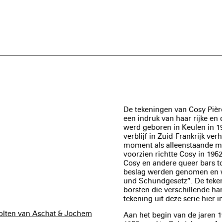
De tekeningen van Cosy Pièr
een indruk van haar rijke en 
werd geboren in Keulen in 19
verblijf in Zuid-Frankrijk v
moment als alleenstaande m
voorzien richtte Cosy in 196
Cosy en andere queer bars to
beslag werden genomen en w
und Schundgesetz”. De tek
borsten die verschillende ha
tekening uit deze serie hier 
cholten van Aschat & Jochem
Aan het begin van de jaren 1