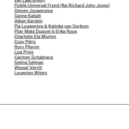
van Laarhoven)
Publik Universal Frxnd (fka Richard John Jones)
Steven Jouwersma
Sanne Kabalt
Alban Karsten
Pia Louwerens & Katinka van Gorkum
Pilar Mata Dupont & Erika Roux
Charlotte Eta Mumm
Cosy Pièro
Rory Pilgrim
Liza Prins
Carmen Schabracq
Selma Selman
Wessel Verrijt
Louwrien Wijers