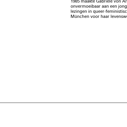
1985 maakte Gabriele von Ar
onvermoeibaar aan een jonger
lezingen in queer-feministisc
München voor haar levenswer