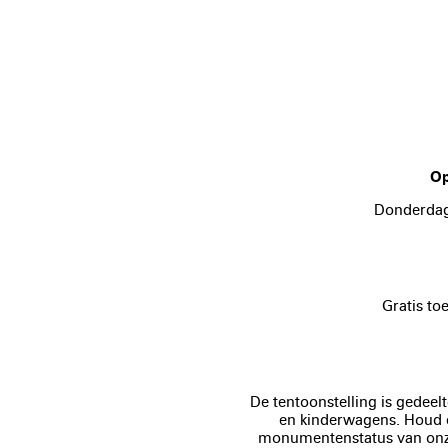
Op
Donderdag,
Gratis toe
De tentoonstelling is gedeelt
en kinderwagens. Houd e
monumentenstatus van onze l