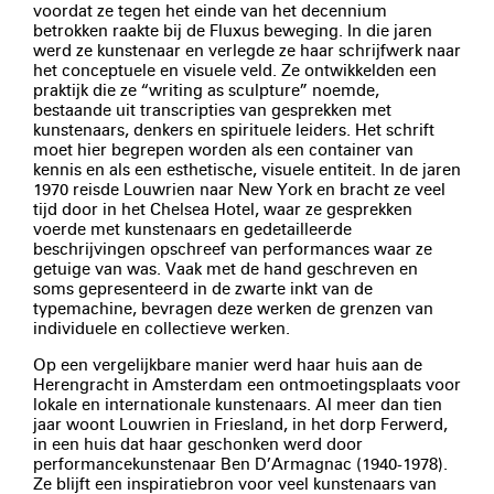
voordat ze tegen het einde van het decennium
betrokken raakte bij de Fluxus beweging. In die jaren
werd ze kunstenaar en verlegde ze haar schrijfwerk naar
het conceptuele en visuele veld. Ze ontwikkelden een
praktijk die ze “writing as sculpture” noemde,
bestaande uit transcripties van gesprekken met
kunstenaars, denkers en spirituele leiders. Het schrift
moet hier begrepen worden als een container van
kennis en als een esthetische, visuele entiteit. In de jaren
1970 reisde Louwrien naar New York en bracht ze veel
tijd door in het Chelsea Hotel, waar ze gesprekken
voerde met kunstenaars en gedetailleerde
beschrijvingen opschreef van performances waar ze
getuige van was. Vaak met de hand geschreven en
soms gepresenteerd in de zwarte inkt van de
typemachine, bevragen deze werken de grenzen van
individuele en collectieve werken.
Op een vergelijkbare manier werd haar huis aan de
Herengracht in Amsterdam een ontmoetingsplaats voor
lokale en internationale kunstenaars. Al meer dan tien
jaar woont Louwrien in Friesland, in het dorp Ferwerd,
in een huis dat haar geschonken werd door
performancekunstenaar Ben D’Armagnac (1940-1978).
Ze blijft een inspiratiebron voor veel kunstenaars van