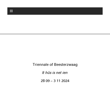
III
Triennale of Beesterzwaag
It hûs is net ien
28 09 – 3 11 2024