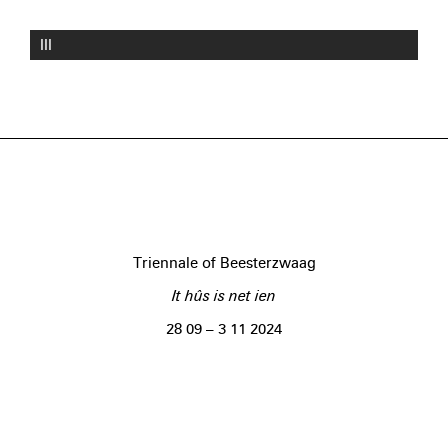
III
Triennale of Beesterzwaag
It hûs is net ien
28 09 – 3 11 2024