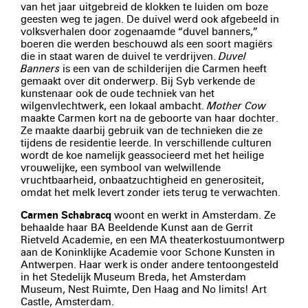
van het jaar uitgebreid de klokken te luiden om boze
geesten weg te jagen. De duivel werd ook afgebeeld in
volksverhalen door zogenaamde “duvel banners,”
boeren die werden beschouwd als een soort magiërs
die in staat waren de duivel te verdrijven.
Duvel
Banners
is een van de schilderijen die Carmen heeft
gemaakt over dit onderwerp. Bij Syb verkende de
kunstenaar ook de oude techniek van het
wilgenvlechtwerk, een lokaal ambacht.
Mother Cow
maakte Carmen kort na de geboorte van haar dochter.
Ze maakte daarbij gebruik van de technieken die ze
tijdens de residentie leerde. In verschillende culturen
wordt de koe namelijk geassocieerd met het heilige
vrouwelijke, een symbool van welwillende
vruchtbaarheid, onbaatzuchtigheid en generositeit,
omdat het melk levert zonder iets terug te verwachten.
Carmen Schabracq
woont en werkt in Amsterdam. Ze
behaalde haar BA Beeldende Kunst aan de Gerrit
Rietveld Academie, en een MA theaterkostuumontwerp
aan de Koninklijke Academie voor Schone Kunsten in
Antwerpen. Haar werk is onder andere tentoongesteld
in het Stedelijk Museum Breda, het Amsterdam
Museum, Nest Ruimte, Den Haag and No limits! Art
Castle, Amsterdam.