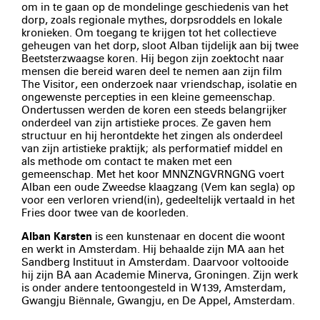
om in te gaan op de mondelinge geschiedenis van het
dorp, zoals regionale mythes, dorpsroddels en lokale
kronieken. Om toegang te krijgen tot het collectieve
geheugen van het dorp, sloot Alban tijdelijk aan bij twee
Beetsterzwaagse koren. Hij begon zijn zoektocht naar
mensen die bereid waren deel te nemen aan zijn film
The Visitor, een onderzoek naar vriendschap, isolatie en
ongewenste percepties in een kleine gemeenschap.
Ondertussen werden de koren een steeds belangrijker
onderdeel van zijn artistieke proces. Ze gaven hem
structuur en hij herontdekte het zingen als onderdeel
van zijn artistieke praktijk; als performatief middel en
als methode om contact te maken met een
gemeenschap. Met het koor MNNZNGVRNGNG voert
Alban een oude Zweedse klaagzang (Vem kan segla) op
voor een verloren vriend(in), gedeeltelijk vertaald in het
Fries door twee van de koorleden.
Alban Karsten
is een kunstenaar en docent die woont
en werkt in Amsterdam. Hij behaalde zijn MA aan het
Sandberg Instituut in Amsterdam. Daarvoor voltooide
hij zijn BA aan Academie Minerva, Groningen. Zijn werk
is onder andere tentoongesteld in W139, Amsterdam,
Gwangju Biënnale, Gwangju, en De Appel, Amsterdam.