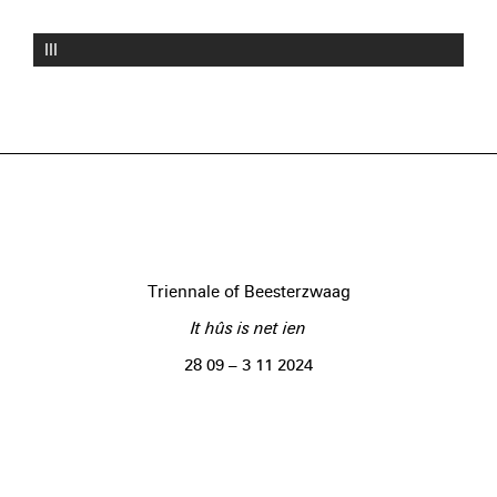
III
Triennale of Beesterzwaag
It hûs is net ien
28 09 – 3 11 2024