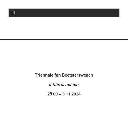
III
Triënnale fan Beetstersweach
It hûs is net ien
28 09 – 3 11 2024