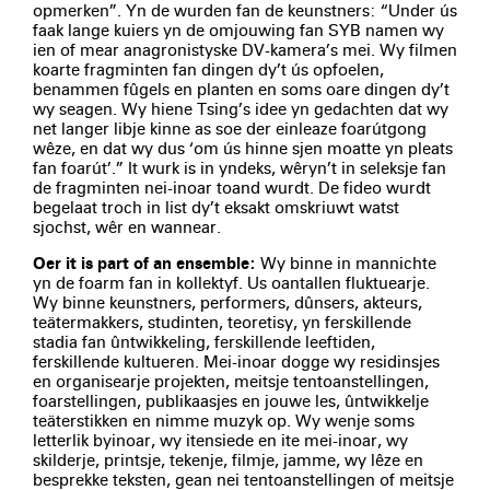
opmerken”. Yn de wurden fan de keunstners: “Under ús
faak lange kuiers yn de omjouwing fan SYB namen wy
ien of mear anagronistyske DV-kamera’s mei. Wy filmen
koarte fragminten fan dingen dy’t ús opfoelen,
benammen fûgels en planten en soms oare dingen dy’t
wy seagen. Wy hiene Tsing’s idee yn gedachten dat wy
net langer libje kinne as soe der einleaze foarútgong
wêze, en dat wy dus ‘om ús hinne sjen moatte yn pleats
fan foarút’.” It wurk is in yndeks, wêryn’t in seleksje fan
de fragminten nei-inoar toand wurdt. De fideo wurdt
begelaat troch in list dy’t eksakt omskriuwt watst
sjochst, wêr en wannear.
Oer it is part of an ensemble:
Wy binne in mannichte
yn de foarm fan in kollektyf. Us oantallen fluktuearje.
Wy binne keunstners, performers, dûnsers, akteurs,
teätermakkers, studinten, teoretisy, yn ferskillende
stadia fan ûntwikkeling, ferskillende leeftiden,
ferskillende kultueren. Mei-inoar dogge wy residinsjes
en organisearje projekten, meitsje tentoanstellingen,
foarstellingen, publikaasjes en jouwe les, ûntwikkelje
teäterstikken en nimme muzyk op. Wy wenje soms
letterlik byinoar, wy itensiede en ite mei-inoar, wy
skilderje, printsje, tekenje, filmje, jamme, wy lêze en
besprekke teksten, gean nei tentoanstellingen of meitsje