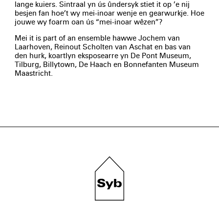
lange kuiers. Sintraal yn ús ûndersyk stiet it op ’e nij
besjen fan hoe’t wy mei-inoar wenje en gearwurkje. Hoe
jouwe wy foarm oan ús “mei-inoar wêzen”?
Mei it is part of an ensemble hawwe Jochem van
Laarhoven, Reinout Scholten van Aschat en bas van
den hurk, koartlyn eksposearre yn De Pont Museum,
Tilburg, Billytown, De Haach en Bonnefanten Museum
Maastricht.