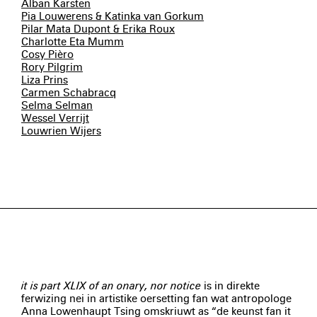
Alban Karsten
Pia Louwerens & Katinka van Gorkum
Pilar Mata Dupont & Erika Roux
Charlotte Eta Mumm
Cosy Pièro
Rory Pilgrim
Liza Prins
Carmen Schabracq
Selma Selman
Wessel Verrijt
Louwrien Wijers
it is part XLIX of an onary, nor notice
is in direkte
ferwizing nei in artistike oersetting fan wat antropologe
Anna Lowenhaupt Tsing omskriuwt as “de keunst fan it