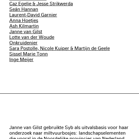
Caz Egelie & Jesse Strikwerda
Seán Hannan
Laurent-David Garnier
Anna Hoetjes
Ash Kilmartin
Janne van Gilst
Lotte van der Woude
Onkruidenier
Sara Postolle, Nicole Kuiper & Martijn de Geele
Sissel Marie Tonn
Inge Meijer
Janne van Gilst gebruikte Syb als uitvalsbasis voor haar
onderzoek naar miltvuurbosjes: landschapselementen
die vooral in de Noordelijke provincies van Nederland