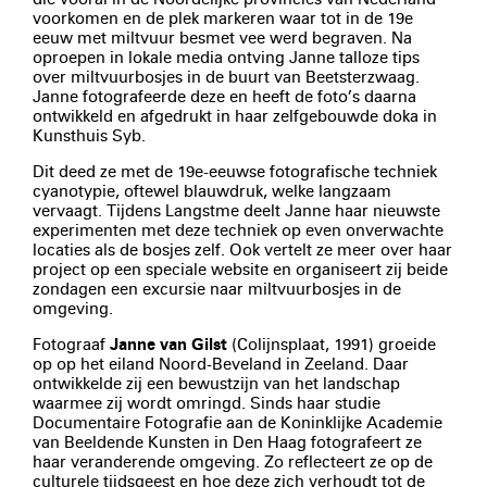
voorkomen en de plek markeren waar tot in de 19e
eeuw met miltvuur besmet vee werd begraven. Na
oproepen in lokale media ontving Janne talloze tips
over miltvuurbosjes in de buurt van Beetsterzwaag.
Janne fotografeerde deze en heeft de foto’s daarna
ontwikkeld en afgedrukt in haar zelfgebouwde doka in
Kunsthuis Syb.
Dit deed ze met de 19e-eeuwse fotografische techniek
cyanotypie, oftewel blauwdruk, welke langzaam
vervaagt. Tijdens Langstme deelt Janne haar nieuwste
experimenten met deze techniek op even onverwachte
locaties als de bosjes zelf. Ook vertelt ze meer over haar
project op een speciale website en organiseert zij beide
zondagen een excursie naar miltvuurbosjes in de
omgeving.
Fotograaf
Janne van Gilst
(Colijnsplaat, 1991) groeide
op op het eiland Noord-Beveland in Zeeland. Daar
ontwikkelde zij een bewustzijn van het landschap
waarmee zij wordt omringd. Sinds haar studie
Documentaire Fotografie aan de Koninklijke Academie
van Beeldende Kunsten in Den Haag fotografeert ze
haar veranderende omgeving. Zo reflecteert ze op de
culturele tijdsgeest en hoe deze zich verhoudt tot de