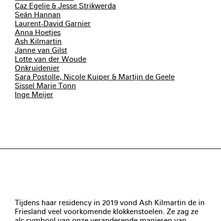
Caz Egelie & Jesse Strikwerda
Seán Hannan
Laurent-David Garnier
Anna Hoetjes
Ash Kilmartin
Janne van Gilst
Lotte van der Woude
Onkruidenier
Sara Postolle, Nicole Kuiper & Martijn de Geele
Sissel Marie Tonn
Inge Meijer
Tijdens haar residency in 2019 vond Ash Kilmartin de in
Friesland veel voorkomende klokkenstoelen. Ze zag ze
als symbool van onze veranderende manieren van