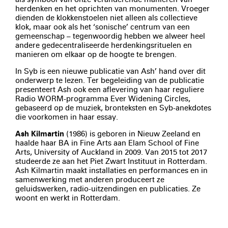
herdenken en het oprichten van monumenten. Vroeger
dienden de klokkenstoelen niet alleen als collectieve
klok, maar ook als het ‘sonische’ centrum van een
gemeenschap – tegenwoordig hebben we alweer heel
andere gedecentraliseerde herdenkingsrituelen en
manieren om elkaar op de hoogte te brengen.
In Syb is een nieuwe publicatie van Ash’ hand over dit
onderwerp te lezen. Ter begeleiding van de publicatie
presenteert Ash ook een aflevering van haar reguliere
Radio WORM-programma Ever Widening Circles,
gebaseerd op de muziek, bronteksten en Syb-anekdotes
die voorkomen in haar essay.
Ash Kilmartin
(1986) is geboren in Nieuw Zeeland en
haalde haar BA in Fine Arts aan Elam School of Fine
Arts, University of Auckland in 2009. Van 2015 tot 2017
studeerde ze aan het Piet Zwart Instituut in Rotterdam.
Ash Kilmartin maakt installaties en performances en in
samenwerking met anderen produceert ze
geluidswerken, radio-uitzendingen en publicaties. Ze
woont en werkt in Rotterdam.