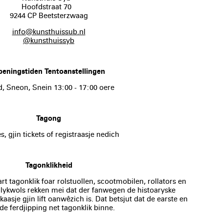
Hoofdstraat 70
9244 CP Beetsterzwaag
info@kunsthuissub.nl
@kunsthuissyb
peningstiden Tentoanstellingen
d, Sneon, Snein 13:00 - 17:00 oere
Tagong
s, gjin tickets of registraasje nedich
Tagonklikheid
rt tagonklik foar rolstuollen, scootmobilen, rollators en
lykwols rekken mei dat der fanwegen de histoaryske
asje gjin lift oanwêzich is. Dat betsjut dat de earste en
e ferdjipping net tagonklik binne.