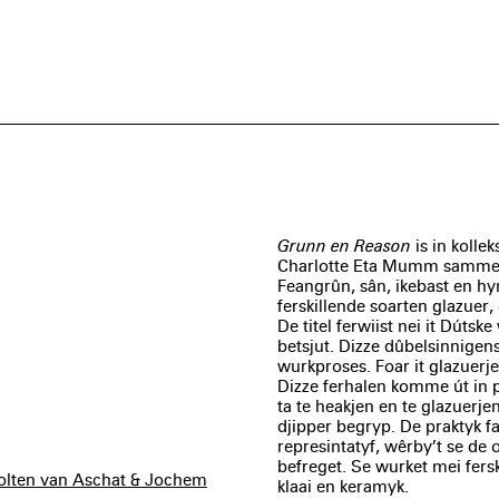
Grunn en Reason
is in kolle
Charlotte Eta Mumm sammele 
Feangrûn, sân, ikebast en h
ferskillende soarten glazuer
De titel ferwiist nei it Dúts
betsjut. Dizze dûbelsinnigens
wurkproses. Foar it glazuerje
Dizze ferhalen komme út in p
ta te heakjen en te glazuerjen
djipper begryp. De praktyk f
represintatyf, wêrby’t se de
befreget. Se wurket mei fers
cholten van Aschat & Jochem
klaai en keramyk.