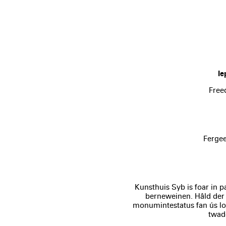
Ie
Free
Fergee
Kunsthuis Syb is foar in pa
berneweinen. Hâld der 
monumintestatus fan ús loka
twadd