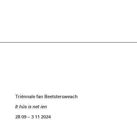
Triënnale fan Beetstersweach
It hûs is net ien
28 09 – 3 11 2024