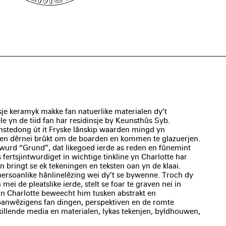
ksje keramyk makke fan natuerlike materialen dy’t
yn de tiid fan har residinsje by Keunsthûs Syb.
ynstedong út it Fryske lânskip waarden mingd yn
, en dêrnei brûkt om de boarden en kommen te glazuerjen.
ke wurd “Grund”, dat likegoed ierde as reden en fûnemint
 fertsjintwurdiget in wichtige tinkline yn Charlotte har
n bringt se ek tekeningen en teksten oan yn de klaai.
ersoanlike hânlinelêzing wei dy’t se bywenne. Troch dy
 mei de pleatslike ierde, stelt se foar te graven nei in
an Charlotte beweecht him tusken abstrakt en
 oanwêzigens fan dingen, perspektiven en de romte
killende media en materialen, lykas tekenjen, byldhouwen,