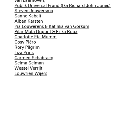
van Laarhoven)
Publik Universal Frxnd (fka Richard John Jones)
Steven Jouwersma
Sanne Kabalt
Alban Karsten
Pia Louwerens & Katinka van Gorkum
Pilar Mata Dupont & Erika Roux
Charlotte Eta Mumm
Cosy Pièro
Rory Pilgrim
Liza Prins
Carmen Schabracq
Selma Selman
Wessel Verrijt
Louwrien Wijers