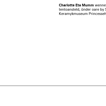
Charlotte Eta Mumm
wennet
tentoansteld, ûnder oare by 
Keramykmuseum Princessehof