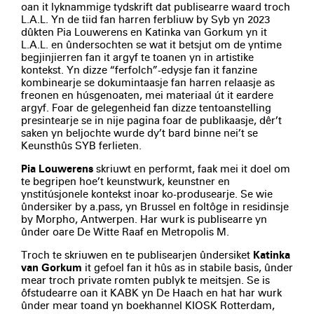
oan it lyknammige tydskrift dat publisearre waard troch
L.A.L. Yn de tiid fan harren ferbliuw by Syb yn 2023
dûkten Pia Louwerens en Katinka van Gorkum yn it
L.A.L. en ûndersochten se wat it betsjut om de yntime
begjinjierren fan it argyf te toanen yn in artistike
kontekst. Yn dizze “ferfolch”-edysje fan it fanzine
kombinearje se dokumintaasje fan harren relaasje as
freonen en húsgenoaten, mei materiaal út it eardere
argyf. Foar de gelegenheid fan dizze tentoanstelling
presintearje se in nije pagina foar de publikaasje, dêr’t
saken yn beljochte wurde dy’t bard binne nei’t se
Keunsthûs SYB ferlieten.
Pia Louwerens
skriuwt en performt, faak mei it doel om
te begripen hoe’t keunstwurk, keunstner en
ynstitúsjonele kontekst inoar ko-produsearje. Se wie
ûndersiker by a.pass, yn Brussel en foltôge in residinsje
by Morpho, Antwerpen. Har wurk is publisearre yn
ûnder oare De Witte Raaf en Metropolis M.
Troch te skriuwen en te publisearjen ûndersiket
Katinka
van Gorkum
it gefoel fan it hûs as in stabile basis, ûnder
mear troch private romten publyk te meitsjen. Se is
ôfstudearre oan it KABK yn De Haach en hat har wurk
ûnder mear toand yn boekhannel KIOSK Rotterdam,