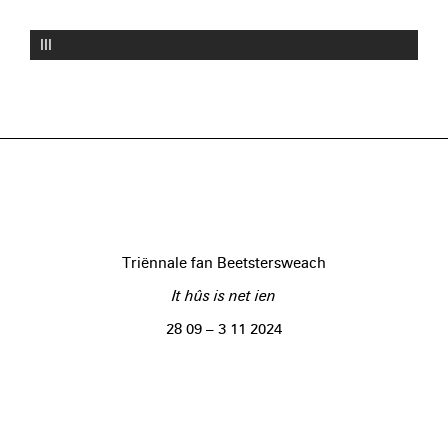
III
Triënnale fan Beetstersweach
It hûs is net ien
28 09 – 3 11 2024