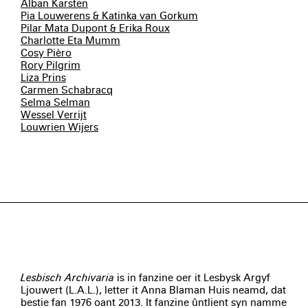
Alban Karsten
Pia Louwerens & Katinka van Gorkum
Pilar Mata Dupont & Erika Roux
Charlotte Eta Mumm
Cosy Pièro
Rory Pilgrim
Liza Prins
Carmen Schabracq
Selma Selman
Wessel Verrijt
Louwrien Wijers
Lesbisch Archivaria
is in fanzine oer it Lesbysk Argyf
Ljouwert (L.A.L.), letter it Anna Blaman Huis neamd, dat
bestie fan 1976 oant 2013. It fanzine ûntlient syn namme