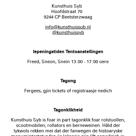
Kunsthuis Syb
Hoofdstraat 70
9244 CP Beetsterzwaag
info@kunsthuissub.nl
@kunsthuissyb
Iepeningstiden Tentoanstellingen
Freed, Sneon, Snein 13:00 - 17:00 oere
Tagong
Fergees, gjin tickets of registraasje nedich
Tagonklikheid
Kunsthuis Syb is foar in part tagonklik foar rolstuollen,
scootmobilen, rollators en berneweinen. Hâld der
lykwols rekken mei dat der fanwegen de histoaryske