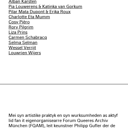
Alban Karsten
Pia Louwerens & Katinka van Gorkum
Pilar Mata Dupont & Erika Roux
Charlotte Eta Mumm
Cosy Pièro
Rory Pilgrim
Liza Prins
Carmen Schabracq
Selma Selman
Wessel Verrijt
Louwrien Wijers
Mei syn artistike praktyk en syn wurksumheden as aktyf
lid fan it eigenorganisearre Forum Queeres Archiv
München (FQAM), leit keunstner Philipp Gufler der de