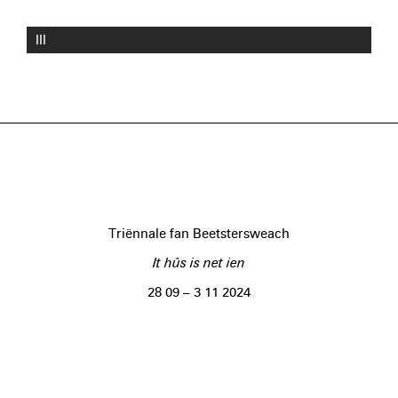
III
Triënnale fan Beetstersweach
It hûs is net ien
28 09 – 3 11 2024