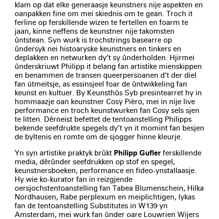
klam op dat elke generaasje keunstners nije aspekten en
oanpakken fine om mei skiednis om te gean. Troch it
ferline op ferskillende wizen te fertellen en foarm te
jaan, kinne neffens de keunstner nije takomsten
ûntstean. Syn wurk is trochstrings basearre op
ûndersyk nei histoaryske keunstners en tinkers en
deplakken en netwurken dy’t sy ûnderholden. Hjirmei
ûnderskriuwt Philipp it belang fan artistike mienskippen
en benammen de transen queerpersoanen d’t der diel
fan útmeitsje, as essinsjeel foar de ûntwikkeling fan
keunst en kultuer. By Keunsthûs Syb presintearret hy in
hommaazje oan keunstner Cosy Pièro, mei in nije live
performance en troch keunstwurken fan Cosy sels sjen
te litten. Dêrneist befettet de tentoanstelling Philipps
bekende seefdrukte spegels dy’t yn it momint fan besjen
de byltenis en romte om de sjogger hinne kleurje.
Yn syn artistike praktyk brûkt
Philipp Gufler
ferskillende
media, dêrûnder seefdrukken op stof en spegel,
keunstnersboeken, performance en fideo-ynstallaasje.
Hy wie ko-kurator fan in reizgjende
oersjochstentoanstelling fan Tabea Blumenschein, Hilka
Nordhausen, Rabe perplexum en meiplichtigen, lykas
fan de tentoanstelling Substitutes in W139 yn
Amsterdam, mei wurk fan ûnder oare Louwrien Wijers