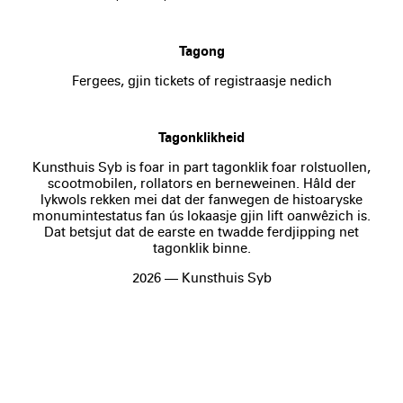
Tagong
Fergees, gjin tickets of registraasje nedich
Tagonklikheid
Kunsthuis Syb is foar in part tagonklik foar rolstuollen,
scootmobilen, rollators en berneweinen. Hâld der
lykwols rekken mei dat der fanwegen de histoaryske
monumintestatus fan ús lokaasje gjin lift oanwêzich is.
Dat betsjut dat de earste en twadde ferdjipping net
tagonklik binne.
2026 — Kunsthuis Syb