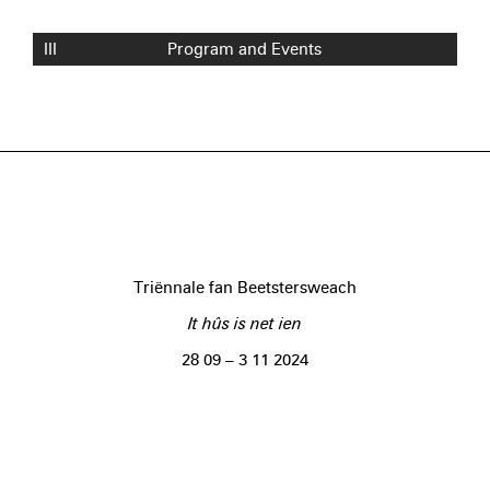
III
Program and Events
Triënnale fan Beetstersweach
It hûs is net ien
28 09 – 3 11 2024