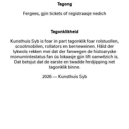
Tagong
Fergees, gjin tickets of registraasje nedich
Tagonklikheid
Kunsthuis Syb is foar in part tagonklik foar rolstuollen,
scootmobilen, rollators en berneweinen. Hâld der
lykwols rekken mei dat der fanwegen de histoaryske
monumintestatus fan ús lokaasje gjin lift oanwêzich is.
Dat betsjut dat de earste en twadde ferdjipping net
tagonklik binne.
2026 — Kunsthuis Syb