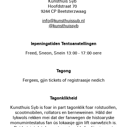
Kunsthuis Syb
Hoofdstraat 70
9244 CP Beetsterzwaag
info@kunsthuissub.nl
@kunsthuissyb
Iepeningstiden Tentoanstellingen
Freed, Sneon, Snein 13:00 - 17:00 oere
Tagong
Fergees, gjin tickets of registraasje nedich
Tagonklikheid
Kunsthuis Syb is foar in part tagonklik foar rolstuollen,
scootmobilen, rollators en berneweinen. Hâld der
lykwols rekken mei dat der fanwegen de histoaryske
monumintestatus fan ús lokaasje gjin lift oanwêzich is.