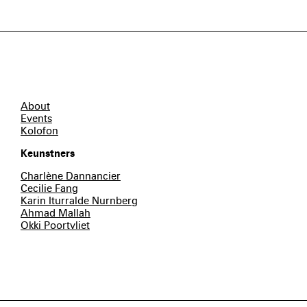
About
Events
Kolofon
Keunstners
Charlène Dannancier
Cecilie Fang
Karin Iturralde Nurnberg
Ahmad Mallah
Okki Poortvliet