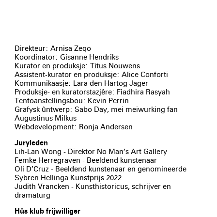
Direkteur: Arnisa Zeqo
Koördinator: Gisanne Hendriks
Kurator en produksje: Titus Nouwens
Assistent-kurator en produksje: Alice Conforti
Kommunikaasje: Lara den Hartog Jager
Produksje- en kuratorstazjêre: Fiadhira Rasyah
Tentoanstellingsbou: Kevin Perrin
Grafysk ûntwerp: Sabo Day, mei meiwurking fan
Augustinus Milkus
Webdevelopment: Ronja Andersen
Juryleden
Lih-Lan Wong - Direktor No Man’s Art Gallery
Femke Herregraven - Beeldend kunstenaar
Oli D’Cruz - Beeldend kunstenaar en genomineerde
Sybren Hellinga Kunstprijs 2022
Judith Vrancken - Kunsthistoricus, schrijver en
dramaturg
Hûs klub frijwilliger