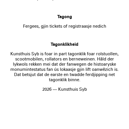
Tagong
Fergees, gjin tickets of registraasje nedich
Tagonklikheid
Kunsthuis Syb is foar in part tagonklik foar rolstuollen,
scootmobilen, rollators en berneweinen. Hâld der
lykwols rekken mei dat der fanwegen de histoaryske
monumintestatus fan ús lokaasje gjin lift oanwêzich is.
Dat betsjut dat de earste en twadde ferdjipping net
tagonklik binne.
2026 — Kunsthuis Syb