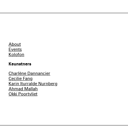
About
Events
Kolofon
Keunstners
Charlène Dannancier
Cecilie Fang
Karin Iturralde Nurnberg
Ahmad Mallah
Okki Poortvliet