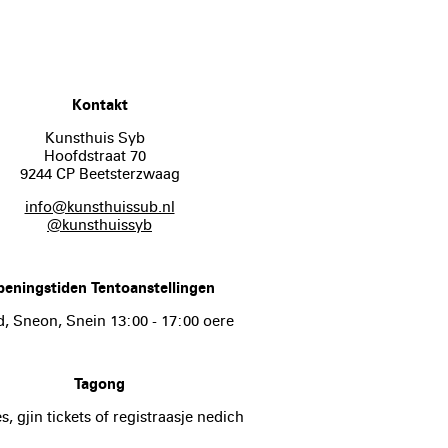
Kontakt
Kunsthuis Syb
Hoofdstraat 70
9244 CP Beetsterzwaag
info@kunsthuissub.nl
@kunsthuissyb
peningstiden Tentoanstellingen
d, Sneon, Snein 13:00 - 17:00 oere
Tagong
s, gjin tickets of registraasje nedich