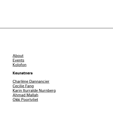
About
Events
Kolofon
Keunstners
Charlène Dannancier
Cecilie Fang
Karin Iturralde Nurnberg
Ahmad Mallah
Okki Poortvliet