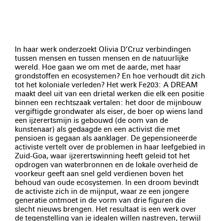
In haar werk onderzoekt Olivia D’Cruz verbindingen
tussen mensen en tussen mensen en de natuurlijke
wereld. Hoe gaan we om met de aarde, met haar
grondstoffen en ecosystemen? En hoe verhoudt dit zich
tot het koloniale verleden? Het werk Fe203: A DREAM
maakt deel uit van een drietal werken die elk een positie
binnen een rechtszaak vertalen: het door de mijnbouw
vergiftigde grondwater als eiser, de boer op wiens land
een ijzerertsmijn is gebouwd (de oom van de
kunstenaar) als gedaagde en een activist die met
pensioen is gegaan als aanklager. De gepensioneerde
activiste vertelt over de problemen in haar leefgebied in
Zuid-Goa, waar ijzerertswinning heeft geleid tot het
opdrogen van waterbronnen en de lokale overheid de
voorkeur geeft aan snel geld verdienen boven het
behoud van oude ecosystemen. In een droom bevindt
de activiste zich in de mijnput, waar ze een jongere
generatie ontmoet in de vorm van drie figuren die
slecht nieuws brengen. Het resultaat is een werk over
de tegenstelling van je idealen willen nastreven, terwijl