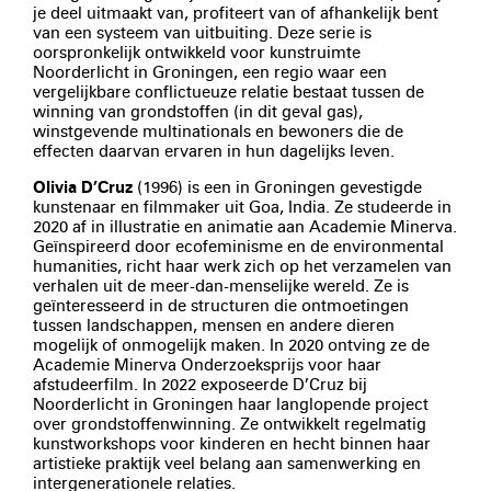
je deel uitmaakt van, profiteert van of afhankelijk bent
van een systeem van uitbuiting. Deze serie is
oorspronkelijk ontwikkeld voor kunstruimte
Noorderlicht in Groningen, een regio waar een
vergelijkbare conflictueuze relatie bestaat tussen de
winning van grondstoffen (in dit geval gas),
winstgevende multinationals en bewoners die de
effecten daarvan ervaren in hun dagelijks leven.
Olivia D’Cruz
(1996) is een in Groningen gevestigde
kunstenaar en filmmaker uit Goa, India. Ze studeerde in
2020 af in illustratie en animatie aan Academie Minerva.
Geïnspireerd door ecofeminisme en de environmental
humanities, richt haar werk zich op het verzamelen van
verhalen uit de meer-dan-menselijke wereld. Ze is
geïnteresseerd in de structuren die ontmoetingen
tussen landschappen, mensen en andere dieren
mogelijk of onmogelijk maken. In 2020 ontving ze de
Academie Minerva Onderzoeksprijs voor haar
afstudeerfilm. In 2022 exposeerde D’Cruz bij
Noorderlicht in Groningen haar langlopende project
over grondstoffenwinning. Ze ontwikkelt regelmatig
kunstworkshops voor kinderen en hecht binnen haar
artistieke praktijk veel belang aan samenwerking en
intergenerationele relaties.