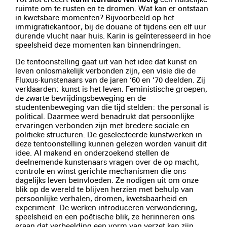
ruimte om te rusten en te dromen. Wat kan er ontstaan
in kwetsbare momenten? Bijvoorbeeld op het
immigratiekantoor, bij de douane of tijdens een elf uur
durende vlucht naar huis. Karin is geïnteresseerd in hoe
speelsheid deze momenten kan binnendringen.
De tentoonstelling gaat uit van het idee dat kunst en
leven onlosmakelijk verbonden zijn, een visie die de
Fluxus-kunstenaars van de jaren ‘60 en ‘70 deelden. Zij
verklaarden: kunst is het leven. Feministische groepen,
de zwarte bevrijdingsbeweging en de
studentenbeweging van die tijd stelden: the personal is
political. Daarmee werd benadrukt dat persoonlijke
ervaringen verbonden zijn met bredere sociale en
politieke structuren. De geselecteerde kunstwerken in
deze tentoonstelling kunnen gelezen worden vanuit dit
idee. Al makend en onderzoekend stellen de
deelnemende kunstenaars vragen over de op macht,
controle en winst gerichte mechanismen die ons
dagelijks leven beïnvloeden. Ze nodigen uit om onze
blik op de wereld te blijven herzien met behulp van
persoonlijke verhalen, dromen, kwetsbaarheid en
experiment. De werken introduceren verwondering,
speelsheid en een poëtische blik, ze herinneren ons
eraan dat verbeelding een vorm van verzet kan zijn.