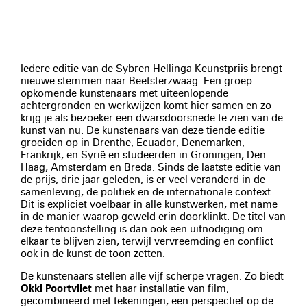
Iedere editie van de Sybren Hellinga Keunstpriis brengt
nieuwe stemmen naar Beetsterzwaag. Een groep
opkomende kunstenaars met uiteenlopende
achtergronden en werkwijzen komt hier samen en zo
krijg je als bezoeker een dwarsdoorsnede te zien van de
kunst van nu. De kunstenaars van deze tiende editie
groeiden op in Drenthe, Ecuador, Denemarken,
Frankrijk, en Syrië en studeerden in Groningen, Den
Haag, Amsterdam en Breda. Sinds de laatste editie van
de prijs, drie jaar geleden, is er veel veranderd in de
samenleving, de politiek en de internationale context.
Dit is expliciet voelbaar in alle kunstwerken, met name
in de manier waarop geweld erin doorklinkt. De titel van
deze tentoonstelling is dan ook een uitnodiging om
elkaar te blijven zien, terwijl vervreemding en conflict
ook in de kunst de toon zetten.
De kunstenaars stellen alle vijf scherpe vragen. Zo biedt
Okki Poortvliet
met haar installatie van film,
gecombineerd met tekeningen, een perspectief op de