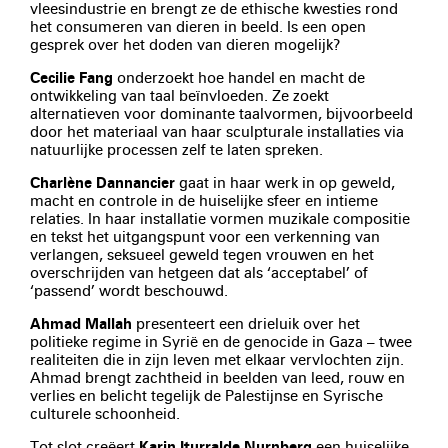
vleesindustrie en brengt ze de ethische kwesties rond
het consumeren van dieren in beeld. Is een open
gesprek over het doden van dieren mogelijk?
Cecilie Fang
onderzoekt hoe handel en macht de
ontwikkeling van taal beïnvloeden. Ze zoekt
alternatieven voor dominante taalvormen, bijvoorbeeld
door het materiaal van haar sculpturale installaties via
natuurlijke processen zelf te laten spreken.
Charlène Dannancier
gaat in haar werk in op geweld,
macht en controle in de huiselijke sfeer en intieme
relaties. In haar installatie vormen muzikale compositie
en tekst het uitgangspunt voor een verkenning van
verlangen, seksueel geweld tegen vrouwen en het
overschrijden van hetgeen dat als ‘acceptabel’ of
‘passend’ wordt beschouwd.
Ahmad Mallah
presenteert een drieluik over het
politieke regime in Syrië en de genocide in Gaza – twee
realiteiten die in zijn leven met elkaar vervlochten zijn.
Ahmad brengt zachtheid in beelden van leed, rouw en
verlies en belicht tegelijk de Palestijnse en Syrische
culturele schoonheid.
Tot slot creëert
Karin Iturralde Nurnberg
een huiselijke