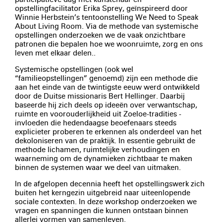
opstellingfacilitator Erika Sprey, geïnspireerd door
Winnie Herbstein’s tentoonstelling We Need to Speak
About Living Room. Via de methode van systemische
opstellingen onderzoeken we de vaak onzichtbare
patronen die bepalen hoe we woonruimte, zorg en ons
leven met elkaar delen..
Systemische opstellingen (ook wel
“familieopstellingen” genoemd) zijn een methode die
aan het einde van de twintigste eeuw werd ontwikkeld
door de Duitse missionaris Bert Hellinger. Daarbij
baseerde hij zich deels op ideeën over verwantschap,
ruimte en voorouderlijkheid uit Zoeloe-tradities -
invloeden die hedendaagse beoefenaars steeds
explicieter proberen te erkennen als onderdeel van het
dekoloniseren van de praktijk. In essentie gebruikt de
methode lichamen, ruimtelijke verhoudingen en
waarneming om de dynamieken zichtbaar te maken
binnen de systemen waar we deel van uitmaken.
In de afgelopen decennia heeft het opstellingswerk zich
buiten het kerngezin uitgebreid naar uiteenlopende
sociale contexten. In deze workshop onderzoeken we
vragen en spanningen die kunnen ontstaan binnen
allerlei vormen van samenleven.