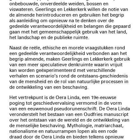
onbebouwde, onverdeelde weiden, bossen en
viswateren. Geerlings en Lekkerkerk willen de notie van
de almende herintroduceren en gebruiken het begrip
als aanleiding om opnieuw na te denken over de
gedeelde verantwoordelijkheid en belangen die gepaard
gaan met het gemeenschappelijk gebruik van het land,
het landschap en de publieke ruimte.
Naast de reële, ethische en morele vraagstukken rond
een gedeelde verantwoordelijkheid verbonden aan het
begrip almende, maken Geerlings en Lekkerkerk gebruik
van een meer speculatieve denkruimte waarin vrijuit
kan worden geëxperimenteerd met verschillende
verhalen en scenario’s rond de ontstaans-geschiedenis
van de mensheid en de rol van natuurlijke processen in
de ontwikkeling van een beschaving.
Het vertrekpunt is de Oera Linda, een 19e-eeuwse
poging tot geschiedvervalsing vermomd in de vorm
van een eeuwenoud pseudorunenschrift. De Oera Linda
veronderstelt het bestaan van een Oudfries manuscript
over het ontstaan van de wereld en de ontwikkeling van
de menselijke beschaving. Mythologie, matriarchaat,
nationalisme en natuurrampen lopen als een rode
draad door de Oera Linda en bieden telkens opnieuw