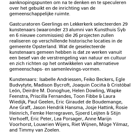
aanknopingspunten om na te denken en te speculeren
over het gebuikt en de inrichting van de
gemeenschappelijke ruimte.
Gastcuratoren Geerlings en Lekkerkerk selecteerden 29
kunstenaars (waaronder 23 alumni van Kunsthuis Syb
en 6 nieuwe commissies) die 26 projecten zullen
realiseren op verschillende historische locaties in de
gemeente Opsterland. Wat de geselecteerde
kunstenaars gemeen hebben is dat ze werken vanuit
een besef van de verstrengeling van natuur en cultuur
en zich richten op het ontwikkelen van alternatieve
gemeenschaps- en samenlevings-vormen.
Kunstenaars: Isabelle Andriessen, Feiko Beckers, Egle
Budvytyte, Madison Bycroft, Joaquin Cociña & Cristóbal
León, Deirdre M. Donoghue, Helen Dowling, Wapke
Feenstra, Priscilla Fernandes, Toon Fibbe & Laura
Wiedijk, Paul Geelen, Eric Giraudet de Boudemange,
Ane Graff, Jason Hendrik Hansma, Josje Hattink, Rosie
Heinrich, Femke Herregraven, Sjoerd Leijten & Stijn
Verhoeff, Eric Peter, Lea Porsager, Anne Marijn
Voorhorst, Louwrien Wijers, Riet Wijnen, Müge Yilmaz,
and Timmy van Zoelen.