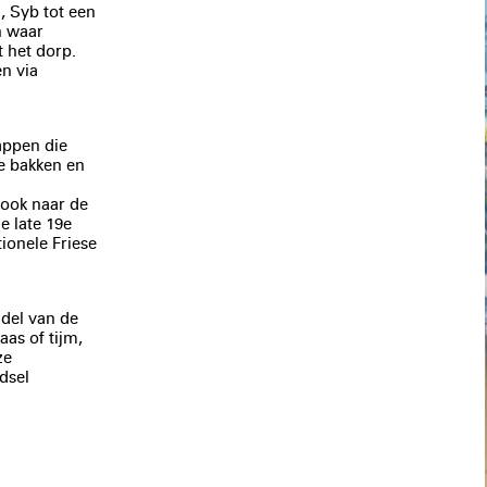
, Syb tot een
n waar
 het dorp.
n via
appen die
e bakken en
 ook naar de
e late 19e
ionele Friese
del van de
as of tijm,
ze
dsel