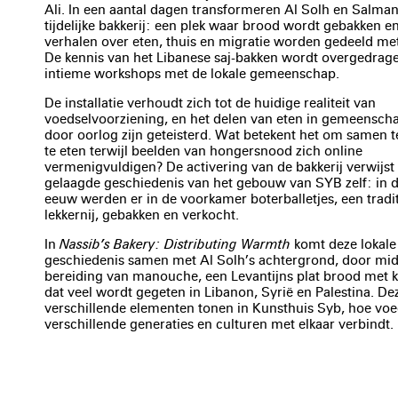
Ali. In een aantal dagen transformeren Al Solh en Salman
tijdelijke bakkerij: een plek waar brood wordt gebakken e
verhalen over eten, thuis en migratie worden gedeeld met
De kennis van het Libanese saj-bakken wordt overgedrage
intieme workshops met de lokale gemeenschap.
De installatie verhoudt zich tot de huidige realiteit van
voedselvoorziening, en het delen van eten in gemeensch
door oorlog zijn geteisterd. Wat betekent het om samen t
te eten terwijl beelden van hongersnood zich online
vermenigvuldigen? De activering van de bakkerij verwijst
gelaagde geschiedenis van het gebouw van SYB zelf: in d
eeuw werden er in de voorkamer boterballetjes, een tradit
lekkernij, gebakken en verkocht.
In
Nassib’s Bakery: Distributing Warmth
komt deze lokale
geschiedenis samen met Al Solh’s achtergrond, door mid
bereiding van manouche, een Levantijns plat brood met ka
dat veel wordt gegeten in Libanon, Syrië en Palestina. De
verschillende elementen tonen in Kunsthuis Syb, hoe voe
verschillende generaties en culturen met elkaar verbindt.