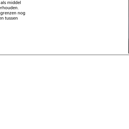
 als middel
erhouden.
e grenzen nog
en tussen