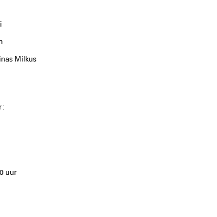
i
h
inas Milkus
r:
00 uur