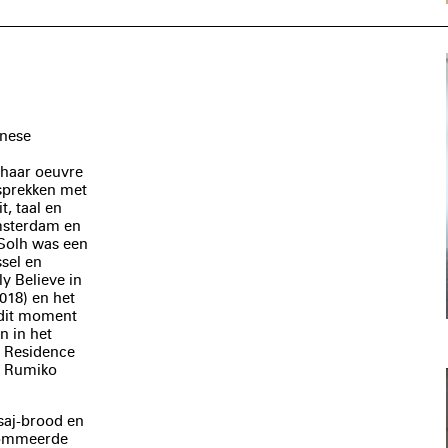
anese
 haar oeuvre
sprekken met
t, taal en
msterdam en
 Solh was een
sel en
y Believe in
2018) en het
 dit moment
n in het
n Residence
r Rumiko
 saj-brood en
nommeerde