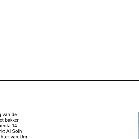
g van de
et bakker
menta 14.
rkt Al Solh
chter van Um