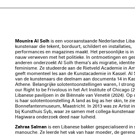
Mounira Al Solh
is een vooraanstaande Nederlandse Lib
kunstenaar die tekent, borduurt, schildert en installaties,
performances en magazines maakt. Het persoonlijke is in
nauw verweven met het politieke. In ontmoetingen en ge
anderen onderzoekt Al Solh thema’s als migratie, identitei
feminisme. Ze studeerde aan de Rietveld Academie in A
geeft momenteel les aan de Kunstacademie in Kassel. Al
van de kunstenaars die deelnam aan documenta 14 in Kas
Athene. Belangrijke solotentoonstellingen waren, I strongl
our Right to be Frivolous in het Art Institute of Chicago (
Libanese paviljoen in de Biënnale van Venetië (2024). Op
is haar solotentoonstelling A land as big as her skin, te zie
Bonnefantenmuseum, Maastricht. In 2013 was ze Artist i
bij Kunsthuis Syb, waar ze samen met collega-kunstenaa
Hagiwara onderzoek deed naar luiheid.
Zahraa Salman
is een Libanese bakker gespecialiseerd in
manouche. Ze leerde het vak van haar moeder, de gere