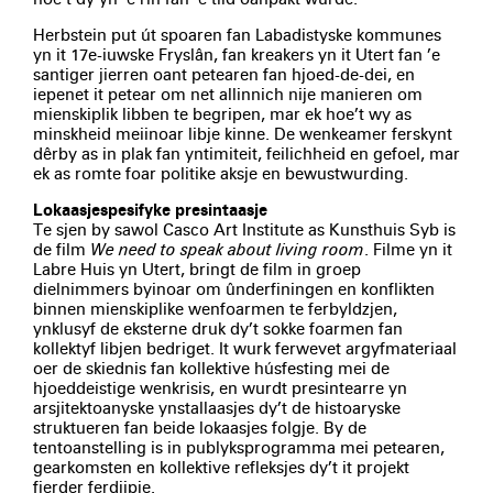
Herbstein put út spoaren fan Labadistyske kommunes
yn it 17e-iuwske Fryslân, fan kreakers yn it Utert fan ’e
santiger jierren oant petearen fan hjoed-de-dei, en
iepenet it petear om net allinnich nije manieren om
mienskiplik libben te begripen, mar ek hoe’t wy as
minskheid meiinoar libje kinne. De wenkeamer ferskynt
dêrby as in plak fan yntimiteit, feilichheid en gefoel, mar
ek as romte foar politike aksje en bewustwurding.
Lokaasjespesifyke presintaasje
Te sjen by sawol Casco Art Institute as Kunsthuis Syb is
de film
We need to speak about living room
. Filme yn it
Labre Huis yn Utert, bringt de film in groep
dielnimmers byinoar om ûnderfiningen en konflikten
binnen mienskiplike wenfoarmen te ferbyldzjen,
ynklusyf de eksterne druk dy’t sokke foarmen fan
kollektyf libjen bedriget. It wurk ferwevet argyfmateriaal
oer de skiednis fan kollektive húsfesting mei de
hjoeddeistige wenkrisis, en wurdt presintearre yn
arsjitektoanyske ynstallaasjes dy’t de histoaryske
struktueren fan beide lokaasjes folgje. By de
tentoanstelling is in publyksprogramma mei petearen,
gearkomsten en kollektive refleksjes dy’t it projekt
fierder ferdjipje.