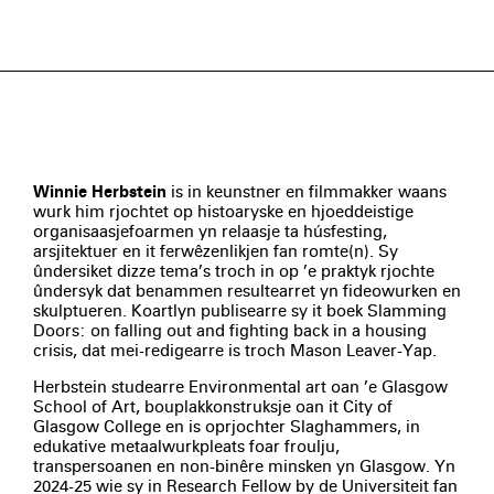
Winnie Herbstein
is in keunstner en filmmakker waans
wurk him rjochtet op histoaryske en hjoeddeistige
organisaasjefoarmen yn relaasje ta húsfesting,
arsjitektuer en it ferwêzenlikjen fan romte(n). Sy
ûndersiket dizze tema’s troch in op ’e praktyk rjochte
ûndersyk dat benammen resultearret yn fideowurken en
skulptueren. Koartlyn publisearre sy it boek Slamming
Doors: on falling out and fighting back in a housing
crisis, dat mei-redigearre is troch Mason Leaver-Yap.
Herbstein studearre Environmental art oan ’e Glasgow
School of Art, bouplakkonstruksje oan it City of
Glasgow College en is oprjochter Slaghammers, in
edukative metaalwurkpleats foar froulju,
transpersoanen en non-binêre minsken yn Glasgow. Yn
2024-25 wie sy in Research Fellow by de Universiteit fan