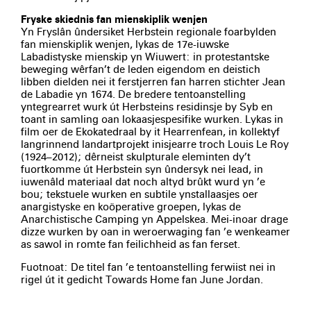
Fryske skiednis fan mienskiplik wenjen
Yn Fryslân ûndersiket Herbstein regionale foarbylden
fan mienskiplik wenjen, lykas de 17e-iuwske
Labadistyske mienskip yn Wiuwert: in protestantske
beweging wêrfan’t de leden eigendom en deistich
libben dielden nei it ferstjerren fan harren stichter Jean
de Labadie yn 1674. De bredere tentoanstelling
yntegrearret wurk út Herbsteins residinsje by Syb en
toant in samling oan lokaasjespesifike wurken. Lykas in
film oer de Ekokatedraal by it Hearrenfean, in kollektyf
langrinnend landartprojekt inisjearre troch Louis Le Roy
(1924–2012); dêrneist skulpturale eleminten dy’t
fuortkomme út Herbstein syn ûndersyk nei lead, in
iuwenâld materiaal dat noch altyd brûkt wurd yn ’e
bou; tekstuele wurken en subtile ynstallaasjes oer
anargistyske en koöperative groepen, lykas de
Anarchistische Camping yn Appelskea. Mei-inoar drage
dizze wurken by oan in weroerwaging fan ’e wenkeamer
as sawol in romte fan feilichheid as fan ferset.
Fuotnoat: De titel fan ’e tentoanstelling ferwiist nei in
rigel út it gedicht Towards Home fan June Jordan.