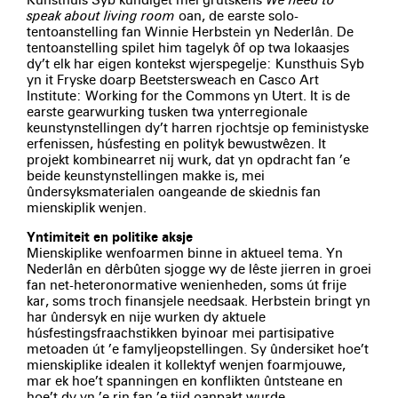
Kunsthuis Syb kundiget mei grutskens
We need to
speak about living room
oan, de earste solo-
tentoanstelling fan Winnie Herbstein yn Nederlân. De
tentoanstelling spilet him tagelyk ôf op twa lokaasjes
dy’t elk har eigen kontekst wjerspegelje: Kunsthuis Syb
yn it Fryske doarp Beetstersweach en Casco Art
Institute: Working for the Commons yn Utert. It is de
earste gearwurking tusken twa ynterregionale
keunstynstellingen dy’t harren rjochtsje op feministyske
erfenissen, húsfesting en polityk bewustwêzen. It
projekt kombinearret nij wurk, dat yn opdracht fan ’e
beide keunstynstellingen makke is, mei
ûndersyksmaterialen oangeande de skiednis fan
mienskiplik wenjen.
Yntimiteit en politike aksje
Mienskiplike wenfoarmen binne in aktueel tema. Yn
Nederlân en dêrbûten sjogge wy de lêste jierren in groei
fan net-heteronormative wenienheden, soms út frije
kar, soms troch finansjele needsaak. Herbstein bringt yn
har ûndersyk en nije wurken dy aktuele
húsfestingsfraachstikken byinoar mei partisipative
metoaden út ’e famyljeopstellingen. Sy ûndersiket hoe’t
mienskiplike idealen it kollektyf wenjen foarmjouwe,
mar ek hoe’t spanningen en konflikten ûntsteane en
hoe’t dy yn ’e rin fan ’e tiid oanpakt wurde.